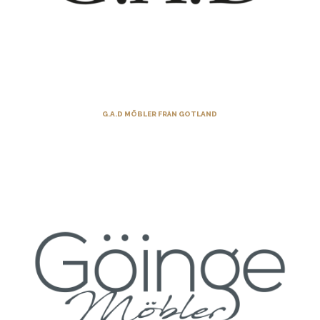
G.A.D MÖBLER FRÅN GOTLAND